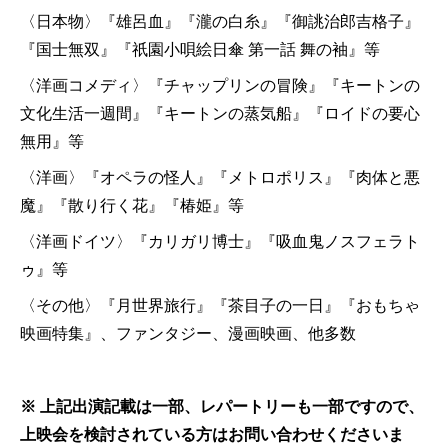
〈日本物〉『雄呂血』『瀧の白糸』『御誂治郎吉格子』
『国士無双』『祇園小唄絵日傘 第一話 舞の袖』等
〈洋画コメディ〉『チャップリンの冒険』『キートンの
文化生活一週間』『キートンの蒸気船』『ロイドの要心
無用』等
〈洋画〉『オペラの怪人』『メトロポリス』『肉体と悪
魔』『散り行く花』『椿姫』等
〈洋画ドイツ〉『カリガリ博士』『吸血鬼ノスフェラト
ゥ』等
〈その他〉『月世界旅行』『茶目子の一日』『おもちゃ
映画特集』、ファンタジー、漫画映画、他多数
※ 上記出演記載は一部、レパートリーも一部ですので、
上映会を検討されている方はお問い合わせくださいま