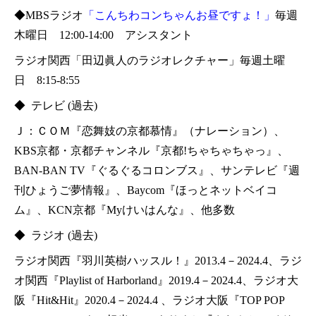
◆MBSラジオ
「こんちわコンちゃんお昼ですょ！」
毎週
木曜日 12:00‐14:00 アシスタント
ラジオ関西「田辺眞人のラジオレクチャー」毎週土曜
日 8:15-8:55
◆ テレビ (過去)
Ｊ：ＣＯＭ『恋舞妓の京都慕情』（ナレーション）、
KBS京都・京都チャンネル『京都!ちゃちゃちゃっ』、
BAN-BAN TV『ぐるぐるコロンブス』、サンテレビ『週
刊ひょうご夢情報』、Baycom『ほっとネットベイコ
ム』、KCN京都『Myけいはんな』、他多数
◆ ラジオ (過去)
ラジオ関西『羽川英樹ハッスル！』2013.4－2024.4、ラジ
オ関西『Playlist of Harborland』2019.4－2024.4、ラジオ大
阪『Hit&Hit』2020.4－2024.4 、ラジオ大阪『TOP POP