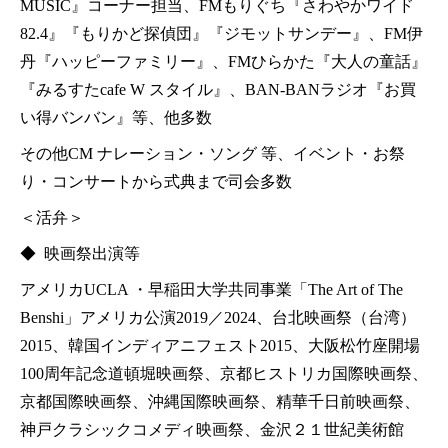
MUSIC』コーナー担当、FMもりぐち『さわやかワイド
82.4』『もりかど探偵団』『ジモットサンデー』、FM伊
丹『ハッピーファミリー』、FMひらかた『大人の童話』
『みるすたcafe W スタイル』、BAN-BANラジオ『お買
い得バンバン』等、他多数
その他CM ナレーション・ソング 等、イベント・お祭
り・コンサートから式典まで司会多数
＜活弁＞
◆ 映画祭出演等
アメリカUCLA ・早稲田大学共同事業「The Art of The
Benshi」アメリカ公演2019／2024、台北映画祭（台湾）
2015、韓国インディアニフェスト2015、大阪松竹座開場
100周年記念道頓堀映画祭、京都ヒストリカ国際映画祭、
京都国際映画祭、沖縄国際映画祭、精華千日前映画祭、
神戸クラシックコメディ映画祭、金沢２１世紀美術館