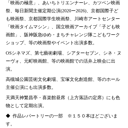
「映画の極意」、あいちトリエンナーレ、カツベン映画
祭、毎日新聞主催定期公演(2020ー2026)、京都国際子ど
も映画祭、京都国際学生映画祭、川崎市アートセンター
「映画タイムマシン」、国立映画アーカイブ「子ども映
画館」、阪神阪急ゆめ・まちチャレンジ隊こどもワーク
ショップ、等の映画祭やイベント出演多数。
OSシネマズ、第七藝術劇場、シアターセブン、シネ・ヌ
ーヴォ、元町映画館、等の映画館での活弁上映会に出
演。
高槻城公園芸術文化劇場、宝塚文化創造館、等のホール
主催公演にも出演多数。
天満天神繁昌亭・喜楽館昼席（上方落語の定席）にも色
物として定期出演。
◆ 作品レパートリーの一部 ※１５０本ほどございま
す。