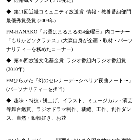
◆ 姫路城マラソン (フル完走)
◆ 第11回近畿コミュニティ放送賞 情報・教養番組部門
最優秀賞受賞 (2009年)
FM-HANAKO『お昼はまるまる824金曜日』内コーナー
「もりかどソクラテス」(大森自身が企画・取材・パーソ
ナリティーを務めたコーナー)
◆ 第36回放送文化基金賞 ラジオ番組内ラジオ番組賞
(2010年)
FMひらかた『幻のセレナーデ〜シベリア夜曲ノート〜』
(パーソナリティーを担当)
◆ 趣味・特技 / 餅上げ、イラスト、ミュージカル・演芸
等舞台鑑賞、ラジオドラマ制作、裁縫、工作、創作ダン
ス、自然・動物好き、お花