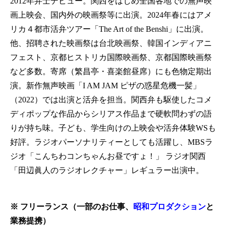
2012年弁士デビュー。関西をはじめ全国各地での無声映
画上映会、国内外の映画祭等に出演。2024年春にはアメ
リカ４都市活弁ツアー「The Art of the Benshi」に出演。
他、招聘された映画祭は台北映画祭、韓国インディアニ
フェスト、京都ヒストリカ国際映画祭、京都国際映画祭
など多数。寄席（繁昌亭・喜楽館昼席）にも色物定期出
演。新作無声映画「I AM JAM ピザの惑星危機一髪」
（2022）では出演と活弁を担当。関西弁も駆使したコメ
ディポップな作品からシリアス作品まで硬軟問わずの語
りが持ち味。子ども、学生向けの上映会や活弁体験WSも
好評。ラジオパーソナリティーとしても活躍し、MBSラ
ジオ「こんちわコンちゃんお昼ですょ！」 ラジオ関西
「田辺眞人のラジオレクチャー」レギュラー出演中。
※ フリーランス（一部のお仕事、
昭和プロダクション
と
業務提携）